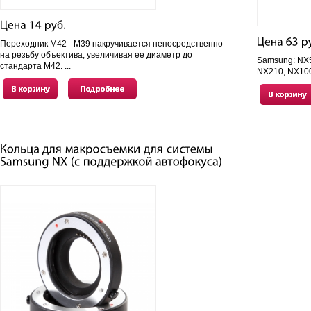
Переходник М42 - М39 накручивается непосредственно
на резьбу объектива, увеличивая ее диаметр до
Samsung: NX5
стандарта М42. ...
NX210, NX10