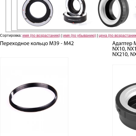
Сортировка:
имя (по возрастанию)
|
имя (по убыванию)
|
цена (по возрастани