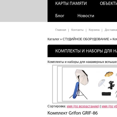
Главная
Контакты
Корзина
Доставка
Каталог
»
CTУДИЙНОЕ ОБОРУДОВАНИЕ
» Ко
Комплекты и наборы для накамерных вспыше
Сортировка:
имя (по возрастанию)
|
имя (по у