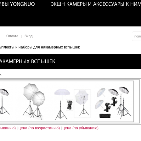
Оплата
Вход
мплекты и наборы для накамерных вспышек
к
быванию)
|
цена (по возрастанию)
|
цена (по убыванию)